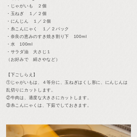
・じゃがいも ２個
・玉ねぎ １／２個
・にんじん １／２個
・糸こんにゃく １／２パック
・奈良の恵みのすき焼き割り下 100ml
・水 100ml
・サラダ油 大さじ１
（お好みで 絹さやなど）
【下ごしらえ】
①じゃがいもは、４等分に、玉ねぎはくし形に、にんじんは
乱切りにカットします。
②牛肉は、適度な大きさにカットします。
③糸こんにゃくは、下茹でしておきます。