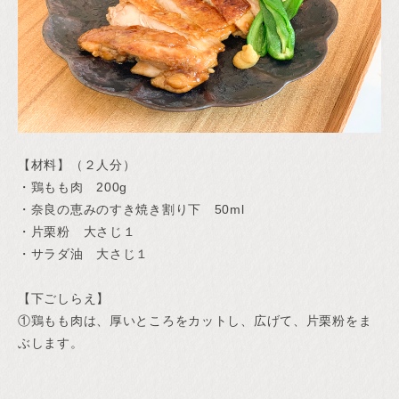
【材料】（２人分）
・鶏もも肉 200g
・奈良の恵みのすき焼き割り下 50ml
・片栗粉 大さじ１
・サラダ油 大さじ１
【下ごしらえ】
①鶏もも肉は、厚いところをカットし、広げて、片栗粉をま
ぶします。